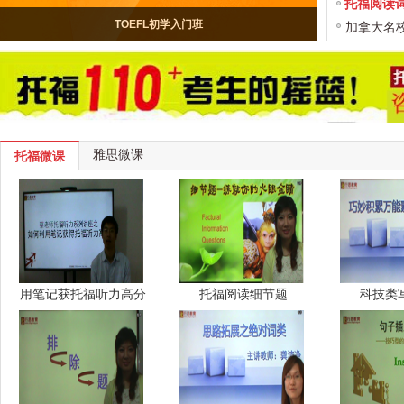
托福阅读
TOEFL初学入门班
加拿大名
雅思微课
托福微课
用笔记获托福听力高分
托福阅读细节题
科技类