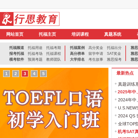
网站首页
托福主页
培训课程
真题系统
托福频道
托福用途
托福考期
托福案例
高分奖金
托福出分
雅思
报考托福
托福考场
托福课程
高分榜单
留学申请
SAT奖金
雅思
模考软件
预测考题
教师团队
大学排名
考生故事
雅思报考
雅思
最新热点
1
2
3
4
5
真题训练系
2025年
2024年
U.S.NE
2024 
全球TOP
机考SAT