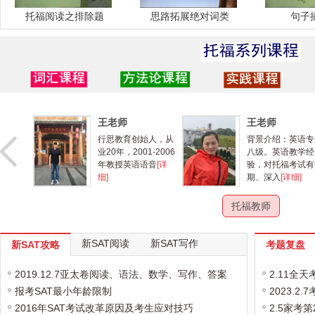
托福阅读之排除题
思路拓展绝对词类
句子
王老师
许老师
始人，从
背景介绍：英语专业
英语专业八级。
1-2006
八级。英语教学经
福听力有深入的
语音
[详
验，对托福考试有长
究。有多年英语
期、深入
[详细]
经验。曾
[详细]
托福教师
新SAT阅读
新SAT写作
新SAT攻略
考题复盘
2019.12.7亚太卷阅读、语法、数学、写作、答案
2.11全
报考SAT最小年龄限制
2023.
2016年SAT考试改革原因及考生应对技巧
2.5家考第