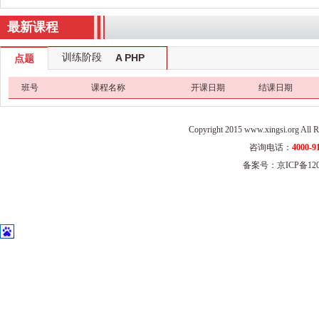
最新课程
训练阶段
A PHP
点题
Error was encountered
班号
课程名称
开课日期
结课日期
Severity: Notice
Message: Undefined index: name
Copyright 2015 www.xingsi.o
Filename: views/index.php
咨询电话：
4000-9
备案号：京ICP备1202
Line Number: 695
A PHP Error was encountered
Severity: Notice
Message: Undefined index: name
Filename: views/index.php
Line Number: 695
A PHP Error was