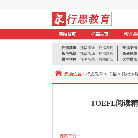
网站首页
托福主页
培训课
托福频道
托福用途
托福考期
托福案例
报考托福
托福考场
托福课程
高分榜单
模考软件
预测考题
教师团队
大学排名
您的位置：
行思教育
>
托福
>
托福课
TOEFL阅
课程简介：